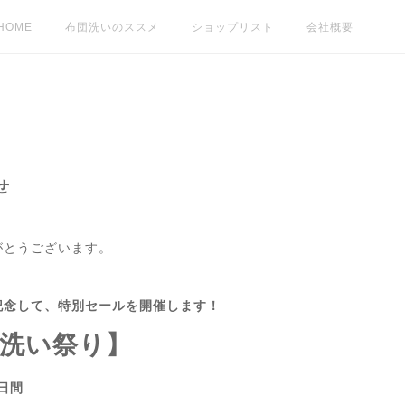
HOME
布団洗いのススメ
ショップリスト
会社概要
せ
がとうございます。
記念して、特別セールを開催します！
い祭り】
9日間